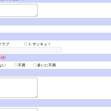
こクラブ
3. サンキュ！
必須)
ない
不満
多いに不満