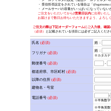
・ 受信拒否設定をされている場合は「@agatsuma
・ メールサーバの容量がいっぱいになっていない
ご注文をいただいてから
2営業日以内
に出荷いたし
お届けまで数日お待ちいただきますよう、よろしく
ご注文の際は下記オーダーフォームにご入力後、確認
（必須）
と記載されている項目には必ずご記入くださ
氏名
(必須)
姓：
姓：
フリガナ
(必須)
※カタカナ
郵便番号
(必須)
-
都道府県、市区町村
(必須)
以降の住所
(必須)
建物名・号室
-
電話番号
(必須)
※半角数字
※半角英数