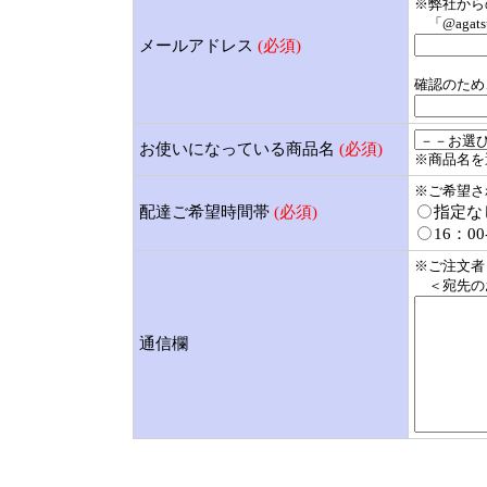
※弊社から
「@agat
メールアドレス
(必須)
確認のため
お使いになっている商品名
(必須)
※商品名を
※ご希望さ
配達ご希望時間帯
(必須)
指定な
16：00
※ご注文者
＜宛先の
通信欄